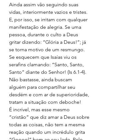
Ainda assim vão seguindo suas 
vidas, interiormente vazios e tristes. 
E, por isso, se irritam com qualquer 
manifestação de alegria. Se uma 
pessoa, durante o culto a Deus 
gritar dizendo: “Glória a Deus!”; já 
se torna motivo de um resmungo. 
Se esquecem que Isaías viu os 
serafins clamando: “Santo, Santo, 
Santo” diante do Senhor! (Is 6.1-4). 
Não bastasse, ainda buscam 
alguém para compartilhar seu 
desdém e com ar de superioridade, 
tratam a situação com deboche! 
É incrível, mas esse mesmo 
“cristão” que diz amar a Deus sobre 
todas as coisas, não tem a mesma 
reação quando um incrédulo grita 
“Gooool” bem ao seu lado. Pelo 