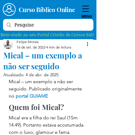
Curso Bíblico Online
MENU
Bem-vindo ao seu Portal Cristão de Cursos EAD
Felipe Morais
16 de set. de 2022
4 min de leitura
Mical – um exemplo a
não ser seguido
Atualizado:
4 de abr. de 2025
Mical – um exemplo a não ser 
seguido. Publicado originalmente 
no 
portal GUIAME
Quem foi Mical? 
Mical era a filha do rei Saul (1Sm 
14.49). Portanto estava acostumada 
com o luxo, glamour e fama. 