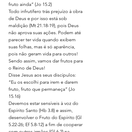
fruto ainda” (Jo 15.2) 
Todo infrutífero trás prejuízo à obra 
de Deus e por isso está sob 
maldição (Mt 21.18-19), pois Deus 
não aprova suas ações. Podem até 
parecer ter vida quando exibem 
suas folhas, mas é só aparência, 
pois não geram vida para outros! 
Sendo assim, vamos dar frutos para 
o Reino de Deus! 
Disse Jesus aos seus discípulos: 
“Eu os escolhi para irem e darem 
fruto, fruto que permaneça” (Jo 
15.16) 
Devemos estar sensíveis à voz do 
Espírito Santo (Hb 3.8) e assim, 
desenvolver o Fruto do Espírito (Gl 
5.22-26; Ef 5.8-12) a fim de cooperar 
com outros irmãos (Gl 6.2) na 