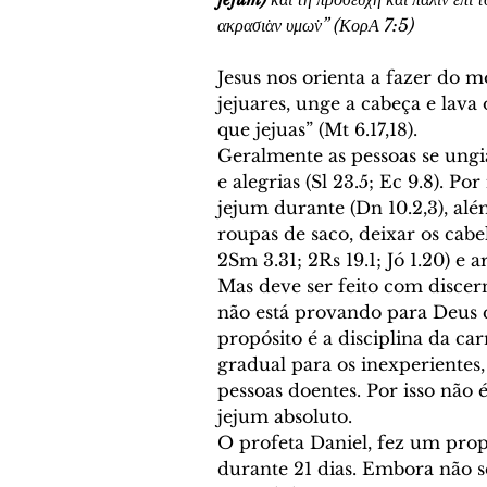
ακρασι̇αν υμω̇ν” (ΚορΑ 7:5)
Jesus nos orienta a fazer do 
jejuares, unge a cabeça e lava
que jejuas” (Mt 6.17,18). 
Geralmente as pessoas se ungi
e alegrias (Sl 23.5; Ec 9.8). Po
jejum durante (Dn 10.2,3), alé
roupas de saco, deixar os cabel
2Sm 3.31; 2Rs 19.1; Jó 1.20) e 
Mas deve ser feito com discer
não está provando para Deus q
propósito é a disciplina da ca
gradual para os inexperientes,
pessoas doentes. Por isso não 
jejum absoluto. 
O profeta Daniel, fez um prop
durante 21 dias. Embora não se