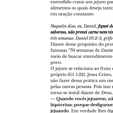
entendido como um jejum par
alimentos os quais deseja tan
em oração constante: 
Naqueles dias, eu, Daniel, 
fiquei d
saboroso, não provei carne nem vi
três semanas. Daniel 10:2-3, grifo
Diante desse propósito do pro
famosas “70 semanas de Danie
meio de buscar entendimento s
povo. 
O jejum se relaciona ao fruto
próprio (GI 5.22). Jesus Cristo
não fazer dessa prática um m
pelas outras pessoas. Pois isso 
torna-se inútil diante de Deus
— 
Quando vocês jejuarem, nã
hipócritas; porque desfiguram 
jejuando
. Em verdade lhes di