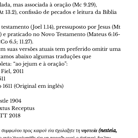
ada, mas associada à oração (Mc 9.29), 
At 13.2), confissão de pecados e leitura da Bíblia 
estamento (Joel 1.14), pressuposto por Jesus (Mt 
35) e praticado no Novo Testamento (Mateus 6:16-
Co 6.5; 11.27).
em suas versões atuais tem preferido omitir uma 
listamos abaixo algumas traduções que 
ta: “ao jejum e à oração”: 
Fiel, 2011
611
 1611 (Original em inglês)
stle 1904
extus Receptus
LTT 2018 
κ συμφω̇νου προς καιρο̇ν ι̇να σχολα̇ζητε τη 
νηστει̇α (nesteia, 
ο αυτο̇ συνε̇ρχησθε ι̇να μη πειρα̇ζη υμα̇ς ο σατανα̇ς δια̇ την 