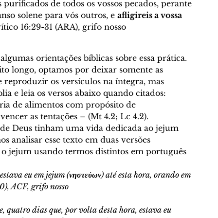
is purificados de todos os vossos pecados, perante 
so solene para vós outros, e 
afligireis a vossa 
ítico 16:29-31 (ARA), grifo nosso 
gumas orientações bíblicas sobre essa prática. 
ito longo, optamos por deixar somente as 
e reproduzir os versículos na íntegra, mas 
ia e leia os versos abaixo quando citados: 
ria de alimentos com propósito de 
vencer as tentações – (Mt 4.2; Lc 4.2).
de Deus tinham uma vida dedicada ao jejum 
mos analisar esse texto em duas versões 
 o jejum usando termos distintos em português 
: 
estava eu em jejum (
νηστεύων
) até esta hora, orando em 
0), ACF, grifo nosso
, quatro dias que, por volta desta hora, estava eu 