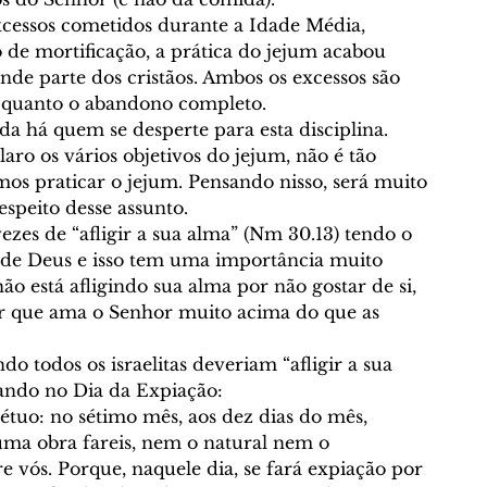
xcessos cometidos durante a Idade Média, 
de mortificação, a prática do jejum acabou 
nde parte dos cristãos. Ambos os excessos são 
o quanto o abandono completo. 
a há quem se desperte para esta disciplina. 
aro os vários objetivos do jejum, não é tão 
os praticar o jejum. Pensando nisso, será muito 
espeito desse assunto. 
es de “afligir a sua alma” (Nm 30.13) tendo o 
 de Deus e isso tem uma importância muito 
 está afligindo sua alma por não gostar de si, 
 que ama o Senhor muito acima do que as 
 todos os israelitas deveriam “afligir a sua 
uando no Dia da Expiação: 
pétuo: no sétimo mês, aos dez dias do mês, 
ma obra fareis, nem o natural nem o 
e vós. Porque, naquele dia, se fará expiação por 