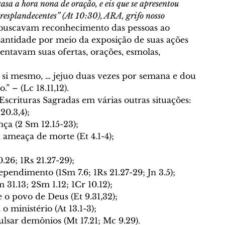
asa a hora nona de oração, e eis que se apresentou 
resplandecentes” (At 10:30), ARA, grifo nosso
as buscavam reconhecimento das pessoas ao 
antidade por meio da exposição de suas ações 
stentavam suas ofertas, orações, esmolas, 
a si mesmo, … jejuo duas vezes por semana e dou 
 – (Lc 18.11,12). 
scrituras Sagradas em várias outras situações: 
20.3,4);
ça (2 Sm 12.15-23);
ameaça de morte (Et 4.1-4);
.26; 1Rs 21.27-29);
ependimento (1Sm 7.6; 1Rs 21.27-29; Jn 3.5);
 31.13; 2Sm 1.12; 1Cr 10.12);
 o povo de Deus (Et 9.31,32);
o ministério (At 13.1-3);
ulsar demônios (Mt 17.21; Mc 9.29). 