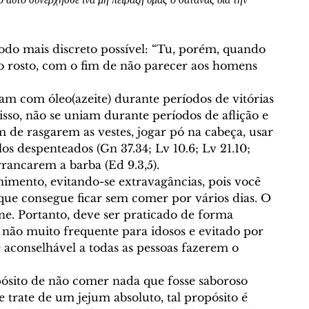
modo mais discreto possível: “Tu, porém, quando 
 o rosto, com o fim de não parecer aos homens 
am com óleo(azeite) durante períodos de vitórias 
r isso, não se uniam durante períodos de aflição e 
m de rasgarem as vestes, jogar pó na cabeça, usar 
os despenteados (Gn 37.34; Lv 10.6; Lv 21.10; 
arrancarem a barba (Ed 9.3,5). 
nimento, evitando-se extravagâncias, pois você 
ue consegue ficar sem comer por vários dias. O 
rne. Portanto, deve ser praticado de forma 
 não muito frequente para idosos e evitado por 
é aconselhável a todas as pessoas fazerem o 
ósito de não comer nada que fosse saboroso 
 trate de um jejum absoluto, tal propósito é 