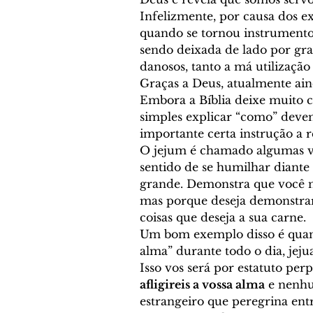
Infelizmente, por causa dos e
quando se tornou instrumento 
sendo deixada de lado por gra
danosos, tanto a má utilizaçã
Graças a Deus, atualmente aind
Embora a Bíblia deixe muito cl
simples explicar “como” devem
importante certa instrução a r
O jejum é chamado algumas vez
sentido de se humilhar diante
grande. Demonstra que você não
mas porque deseja demonstrar
coisas que deseja a sua carne. 
Um bom exemplo disso é quando
alma” durante todo o dia, jej
Isso vos será por estatuto per
afligireis a vossa alma
 e nenhu
estrangeiro que peregrina entr