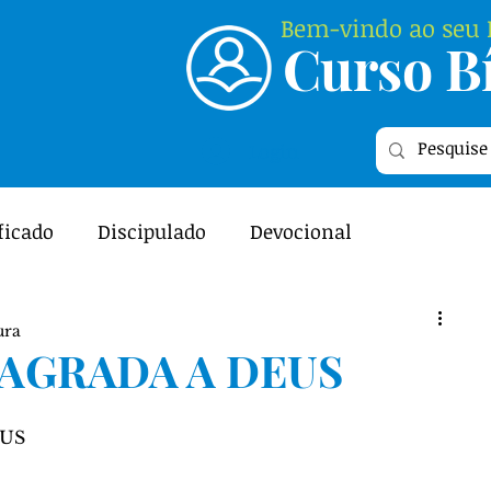
Bem-vindo ao seu P
Curso Bí
Login
ficado
Discipulado
Devocional
ME
Featured
Relacionamento
ura
 AGRADA A DEUS
l - As Escrituras
Curiosidades Bíblicas
US 