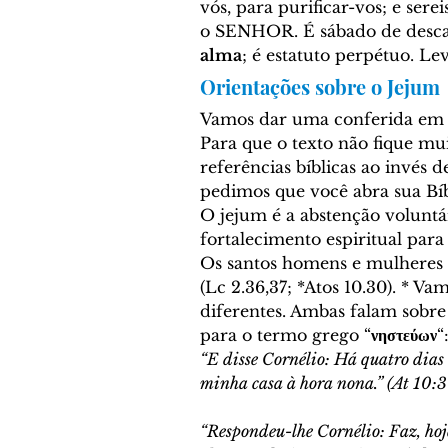
vós, para purificar-vos; e sere
o SENHOR. É sábado de descan
alma
; é estatuto perpétuo. Lev
Orientações sobre o Jejum
Vamos dar uma conferida em al
Para que o texto não fique mu
referências bíblicas ao invés d
pedimos que você abra sua Bíbl
O jejum é a abstenção voluntá
fortalecimento espiritual para 
Os santos homens e mulheres 
(Lc 2.36,37; *Atos 10.30). * Va
diferentes. Ambas falam sobre
para o termo grego “
νηστεύων
“
“E disse Cornélio: Há quatro dias 
minha casa à hora nona.” (At 10:3
“Respondeu-lhe Cornélio: Faz, hoje