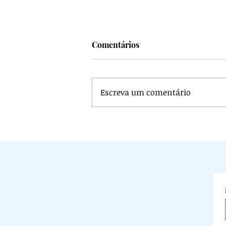
Comentários
Escreva um comentário
Véu na igreja: O Véu na Histór
o papel decisivo do Feminis