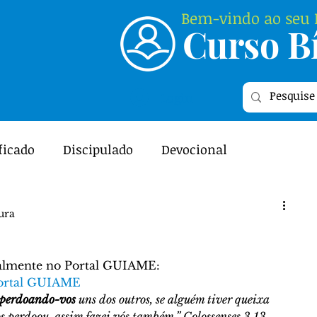
Bem-vindo ao seu P
Curso Bí
Login
ficado
Discipulado
Devocional
ME
Featured
Relacionamento
ura
l - As Escrituras
Curiosidades Bíblicas
almente no Portal GUIAME:  
ortal GUIAME
perdoando-vos
 uns dos outros, se alguém tiver queixa 
s perdoou, assim fazei vós também.” Colossenses 3.13