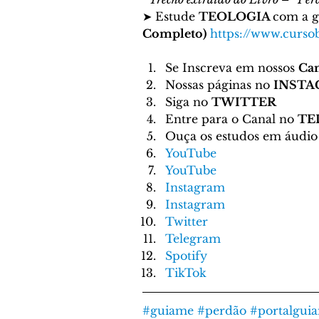
➤ Estude 
TEOLOGIA 
com a g
Completo)
https://www.cursob
Se Inscreva em nossos 
Can
Nossas páginas no 
INST
Siga no 
TWITTER
Entre para o Canal no 
TE
Ouça os estudos em áudio
YouTube
YouTube
Instagram
Instagram
Twitter
Telegram
Spotify
TikTok
#guiame
#perdão
#portalgui