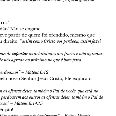
ros.” 
ão! Não se engane. 
eve partir de quem foi ofendido, mesmo que 
 direito: “
assim como Cristo vos perdoou, assim fazei 
mos de 
suportar
 as debilidades dos fracos e não agradar 
de nós agrade ao próximo no que é bom para 
 perdoamos” – Mateus 6:12
lo nosso Senhor Jesus Cristo, Ele explica o 
 as ofensas deles, também o Pai de vocês, que está no 
o perdoarem aos outros as ofensas deles, também o Pai de 
ocês.” – Mateus 6:14,15
ênção! 
dão: assim como nós perdoamos” – Felipe Morais