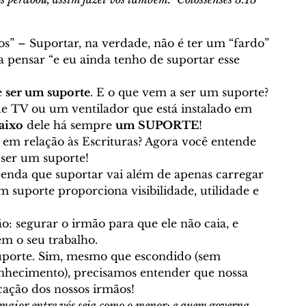
NGELISMO E MISSÕES
Curso Bíblico Online
s” – Suportar, na verdade, não é ter um “fardo” 
á
Geografia Bíblica
Festas Bíblicas
 a pensar “e eu ainda tenho de suportar esse 
 
ser um suporte
. E o que vem a ser um suporte? 
e TV ou um ventilador que está instalado em 
o
Sábado (Shabbat)
Temas Bíblicos
aixo
 dele há sempre 
um SUPORTE
! 
em relação às Escrituras? Agora você entende 
 ser um suporte! 
e Morais
Traduções - © Curso Bíblico Online
enda que suportar vai além de apenas carregar 
 suporte proporciona visibilidade, utilidade e 
Calvinismo
Arminianismo
ão: segurar o irmão para que ele não caia, e 
em o seu trabalho. 
uporte. Sim, mesmo que escondido (sem 
nhecimento), precisamos entender que nossa 
icas
Escatologia
icação dos nossos irmãos! 
 maior entre vós seja como o menor; e quem governa 