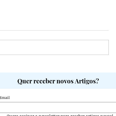
ia e
Intimidade no Casamento
mo
Cristão: Quando a Ausência de
Quer receber novos Artigos?
Relação se Torna um Problema
Espiritual
Email