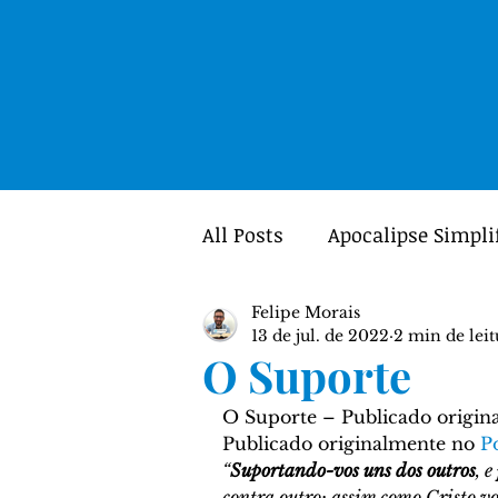
All Posts
Apocalipse Simpli
Felipe Morais
Mulheres
Portal GUIA
13 de jul. de 2022
2 min de leit
O Suporte
Teologia
Crítica Textua
O Suporte – Publicado origin
Publicado originalmente no 
P
“
Suportando-vos uns dos outros
, e 
contra outro; assim como Cristo vo