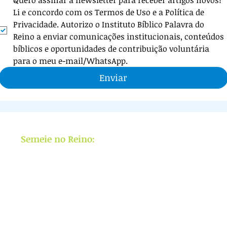
Quero assinar a newsletter para receber artigos novos! 
Li e concordo com os Termos de Uso e a Política de 
Privacidade. Autorizo o Instituto Bíblico Palavra do 
Reino a enviar comunicações institucionais, conteúdos 
bíblicos e oportunidades de contribuição voluntária 
para o meu e-mail/WhatsApp.
Enviar
Semeie no Reino:
APOIE
ensino bíblico,
livros e cursos
GRATUITOS e Missões
,
levando a Palavra de Cristo a vidas e
nações.
(
Saiba mais
)