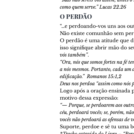
como quem serve.” Lucas 22.26
O PERDÃO
“…e perdoando-vos uns aos out
Não existe comunhão sem perd
O perdão é uma atitude que d
isso signifique abrir mão do seu
vós também”
. 
“Ora, nós que somos fortes na fé te
a nós mesmos. Portanto, cada um 
edificação.”  Romanos 15:1,2
Deus nos perdoa “assim como nós
Logo após a oração ensinada pe
motivo dessa expressão: 
“— Porque, se perdoarem aos outros
céu, perdoará vocês; se, porém, nã
vocês não perdoará as ofensas de v
Suporte, perdoe e sê tu uma b
*Trecho extraído do Livro – “Per