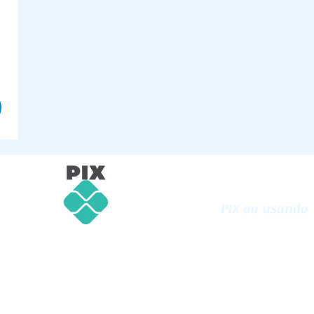
Apoie com sua
Oferta Voluntári
PIX ou usando
PayPal
Chave PIX CNPJ:
64978288000156