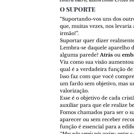
Cronologia Bíblica
EVA
O SUPORTE
“Suportando-vos uns dos outro
Reis de Israel e Reis de Jud
que, muitas vezes, nos levaria
irmão!”. 
Suportar quer dizer realmente
Lembra-se daquele aparelho d
Sacerdócio
Tabernácul
alguma parede? 
Atrás
 ou 
emb
Viu como sua visão aumentou 
qual é a verdadeira função de
Comentário Bíblico - Felip
Isso faz com que você compre
um fardo sem objetivo, mas um
valorização. 
Profetas
Soteriologia
Esse é o objetivo de cada crist
auxiliar para que ele realize b
Fomos chamados para ser o s
aparecer ou sem receber reco
Bibliologia
Lições Bíbl
função é essencial para a edif
“Mas não sereis vós assim; antes o