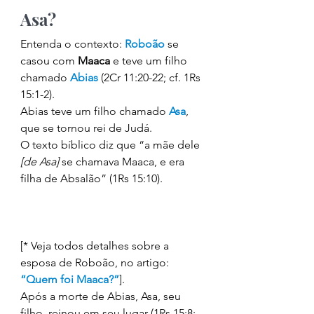
Asa? 
Entenda o contexto: 
Roboão 
se 
casou com 
Maaca 
e teve um filho 
chamado 
Abias 
(2Cr 11:20-22; cf. 1Rs 
15:1-2). 
Abias teve um filho chamado 
Asa
, 
que se tornou rei de Judá. 
O texto bíblico diz que “a mãe dele 
[de Asa]
 se chamava Maaca, e era 
filha de Absalão” (1Rs 15:10).
[* Veja todos detalhes sobre a 
esposa de Roboão, no artigo: 
“Quem foi Maaca?”
]. 
Após a morte de Abias, Asa, seu 
filho, reinou em seu lugar (1Rs 15:8; 