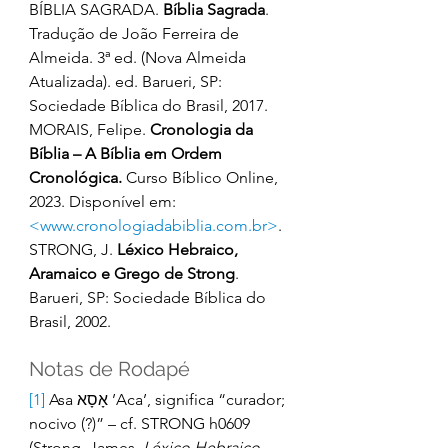
BÍBLIA SAGRADA. 
Bíblia Sagrada
. 
Tradução de João Ferreira de 
Almeida. 3ª ed. (Nova Almeida 
Atualizada). ed. Barueri, SP: 
Sociedade Bíblica do Brasil, 2017. 
MORAIS, Felipe. 
Cronologia da 
Bíblia – A Bíblia em Ordem 
Cronológica.
 Curso Bíblico Online, 
2023. Disponível em: 
<www.cronologiadabiblia.com.br>
. 
STRONG, J. 
Léxico Hebraico, 
Aramaico e Grego de Strong
. 
Barueri, SP: Sociedade Bíblica do 
Brasil, 2002. 
Notas de Rodapé 
[1]
 Asa אָסָא ’Aca’, significa “curador; 
nocivo (?)” – cf. STRONG h0609 
(Strong, James. 
Léxico Hebraico, 