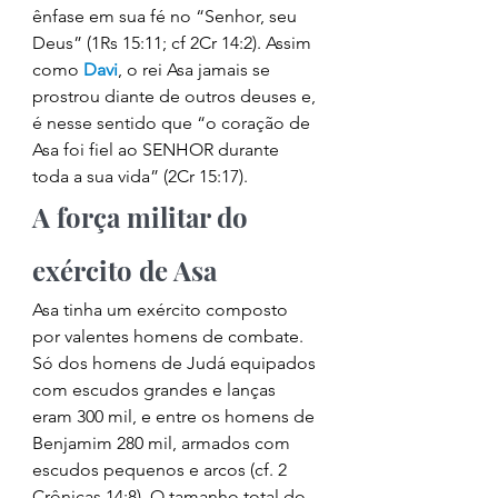
ênfase em sua fé no “Senhor, seu 
Deus” (1Rs 15:11; cf 2Cr 14:2). Assim 
como 
Davi
, o rei Asa jamais se 
prostrou diante de outros deuses e, 
é nesse sentido que “o coração de 
Asa foi fiel ao SENHOR durante 
toda a sua vida” (2Cr 15:17). 
A força militar do 
exército de Asa 
Asa tinha um exército composto 
por valentes homens de combate. 
Só dos homens de Judá equipados 
com escudos grandes e lanças 
eram 300 mil, e entre os homens de 
Benjamim 280 mil, armados com 
escudos pequenos e arcos (cf. 2 
Crônicas 14:8). O tamanho total do 