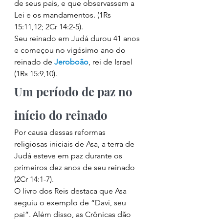
de seus pais, e que observassem a 
Lei e os mandamentos. (1Rs 
15:11,12; 2Cr 14:2-5). 
Seu reinado em Judá durou 41 anos 
e começou no vigésimo ano do 
reinado de 
Jeroboão
, rei de Israel 
(1Rs 15:9,10). 
Um período de paz no 
início do reinado 
Por causa dessas reformas 
religiosas iniciais de Asa, a terra de 
Judá esteve em paz durante os 
primeiros dez anos de seu reinado 
(2Cr 14:1-7). 
O livro dos Reis destaca que Asa 
seguiu o exemplo de “Davi, seu 
pai”. Além disso, as Crônicas dão 