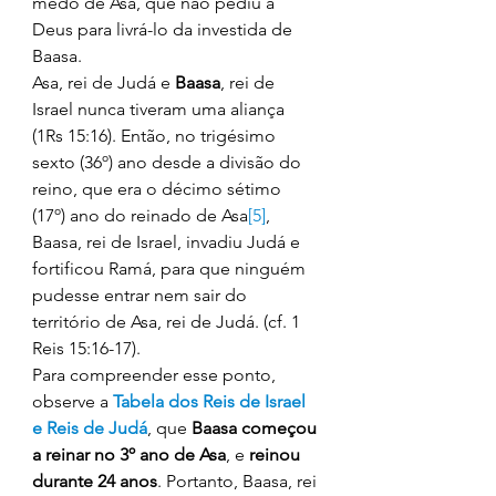
medo de Asa, que não pediu a 
Deus para livrá-lo da investida de 
Baasa. 
Asa, rei de Judá e 
Baasa
, rei de 
Israel nunca tiveram uma aliança 
(1Rs 15:16). Então, no trigésimo 
sexto (36º) ano desde a divisão do 
reino, que era o décimo sétimo 
(17º) ano do reinado de Asa
[5]
,  
Baasa, rei de Israel, invadiu Judá e 
fortificou Ramá, para que ninguém 
pudesse entrar nem sair do 
território de Asa, rei de Judá. (cf. 1 
Reis 15:16-17). 
Para compreender esse ponto, 
observe a 
Tabela dos Reis de Israel 
e Reis de Judá
, que 
Baasa começou 
a reinar no 3º ano de Asa
, e 
reinou 
durante 24 anos
. Portanto, Baasa, rei 