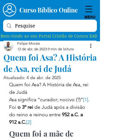
Curso Bíblico Online
MENU
Bem-vindo ao seu Portal Cristão de Cursos EAD
Felipe Morais
12 de abr. de 2023
9 min de leitura
Quem foi Asa? A História
de Asa, rei de Judá
Atualizado:
4 de abr. de 2025
Quem foi Asa? A História de Asa, rei 
de Judá 
Asa significa “curador; nocivo (?)”
[1]
. 
Foi 
o 3º rei
 de Judá após a divisão 
do reino e reinou entre 
952 a.C. a 
912 a.C.
[2]
Quem foi a mãe de 