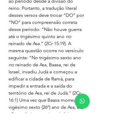
ao período desde a divisão do 
reino. Portanto, a tradução literal 
desses versos deve trocar “DO” por 
“NO” para compreensão correta 
desse período: “Não houve guerra 
até o trigésimo quinto ano 
no
reinado de Asa.” (2Cr 15:19). A 
mesma questão ocorre no versículo 
seguinte: “No trigésimo sexto ano 
no
 reinado de Asa, Baasa, rei de 
Israel, invadiu Judá e começou a 
edificar a cidade de Ramá, para 
impedir a entrada e a saída do 
território de Asa, rei de Judá.” (2Cr 
16:1) Uma vez que Baasa morreu no 
vigésimo sexto (26º) ano de Asa, ele 
não poderia estar vivo trigésimo 
quinto (35º) ano nem no trigésimo 
sexto (36º) ano do reinado de Asa. [* 