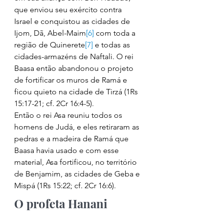
que enviou seu exército contra 
Israel e conquistou as cidades de 
Ijom, Dã, Abel-Maim
[6]
 com toda a 
região de Quinerete
[7]
 e todas as 
cidades-armazéns de Naftali. O rei 
Baasa então abandonou o projeto 
de fortificar os muros de Ramá e 
ficou quieto na cidade de Tirzá (1Rs 
15:17-21; cf. 2Cr 16:4-5). 
Então o rei Asa reuniu todos os 
homens de Judá, e eles retiraram as 
pedras e a madeira de Ramá que 
Baasa havia usado e com esse 
material, Asa fortificou, no território 
de Benjamim, as cidades de Geba e 
Mispá (1Rs 15:22; cf. 2Cr 16:6). 
O profeta Hanani 