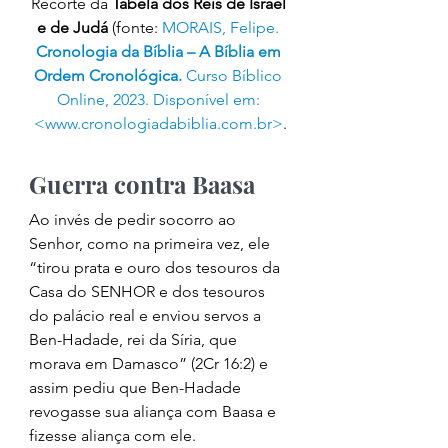
Recorte da 
Tabela dos Reis de Israel 
e de Judá
 (fonte: 
MORAIS, Felipe. 
Cronologia da Bíblia – A Bíblia em 
Ordem Cronológica.
 Curso Bíblico 
Online, 2023. Disponível em: 
<www.cronologiadabiblia.com.br>
.
Guerra contra Baasa 
Ao invés de pedir socorro ao 
Senhor, como na primeira vez, ele 
“tirou prata e ouro dos tesouros da 
Casa do SENHOR e dos tesouros 
do palácio real e enviou servos a 
Ben-Hadade, rei da Síria, que 
morava em Damasco” (2Cr 16:2) e 
assim pediu que Ben-Hadade 
revogasse sua aliança com Baasa e 
fizesse aliança com ele.  