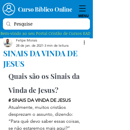
Curso Bíblico Online
MENU
Bem-vindo ao seu Portal Cristão de Cursos EAD
Felipe Morais
28 de jan. de 2021
3 min de leitura
SINAIS DA VINDA DE
JESUS
Quais são os Sinais da 
Vinda de Jesus? 
# SINAIS DA VINDA DE JESUS
Atualmente, muitos cristãos 
desprezam o assunto, dizendo: 
“Para quê devo saber essas coisas, 
se não estaremos mais aqui?” 