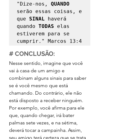
"Dize-nos, 
QUANDO
serão essas coisas, e 
que 
SINAL
 haverá 
quando 
TODAS
 elas 
estiverem para se 
cumprir." Marcos 13:4 
# CONCLUSÃO:
Nesse sentido, imagine que você 
vai à casa de um amigo e 
combinam alguns sinais para saber 
se é você mesmo que está 
chamando. Do contrário, ele não 
está disposto a receber ninguém. 
Por exemplo, você afirma para ele 
que, quando chegar, irá bater 
palmas sete vezes, e na sétima, 
deverá tocar a campainha. Assim, 
seu amigo terá certeza que se trata 