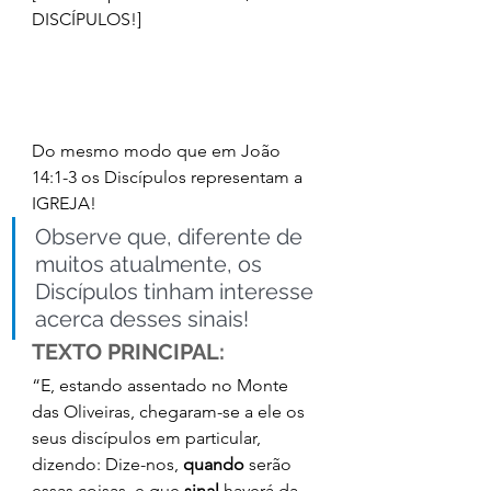
DISCÍPULOS!]
Do mesmo modo que em João 
14:1-3 os Discípulos representam a 
IGREJA! 
Observe que, diferente de 
muitos atualmente, os 
Discípulos tinham interesse 
acerca desses sinais! 
TEXTO PRINCIPAL:
“E, estando assentado no Monte 
das Oliveiras, chegaram-se a ele os 
seus discípulos em particular, 
dizendo: Dize-nos, 
quando
 serão 
essas coisas, e que 
sinal
 haverá da 