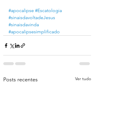
#apocalipse
#Escatologia
#sinaisdavoltadeJesus
#sinaisdavinda
#apocalipsesimplificado
Ver tudo
Posts recentes