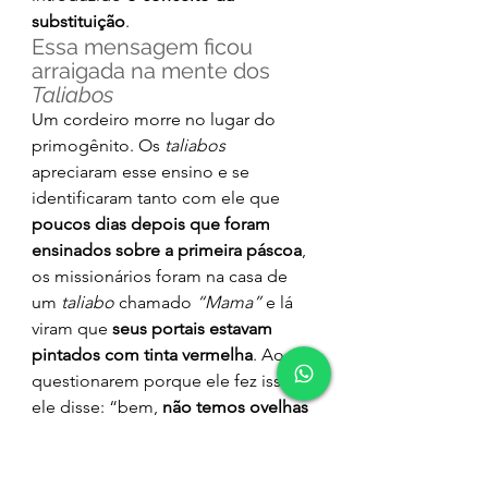
substituição
.
Essa mensagem ficou 
arraigada na mente dos 
Taliabos
Um cordeiro morre no lugar do 
primogênito. Os 
taliabos
apreciaram esse ensino e se 
identificaram tanto com ele que 
poucos dias depois que foram 
ensinados sobre a primeira páscoa
, 
os missionários foram na casa de 
um 
taliabo
 chamado 
“Mama”
 e lá 
viram que 
seus portais estavam 
pintados com tinta vermelha
. Ao 
questionarem porque ele fez isso 
ele disse: “bem, 
não temos ovelhas 
na ilha e pensei que o sangue de 
porco não serviria, então fui ao 
litoral encontrei essas latas de tinta 