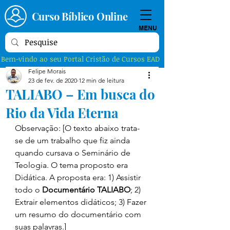
Curso Bíblico Online
MENU
Bem-vindo ao seu Portal Cristão de Cursos EAD
Felipe Morais
23 de fev. de 2020
12 min de leitura
TALIABO – Em busca do
Rio da Vida Eterna
Observação: [O texto abaixo trata-
se de um trabalho que fiz ainda 
quando cursava o Seminário de 
Teologia. O tema proposto era 
Didática. A proposta era: 1) Assistir 
todo o 
Documentário TALIABO
; 2) 
Extrair elementos didáticos; 3) Fazer 
um resumo do documentário com 
suas palavras.]