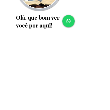
Olá, que bom ver
você por aqui!
Felipe Morais
é servo
temente ao Senhor, e
atua como pastor, Pós-
graduado em Teologia,
...
Leia Mais
Fique por dentro
de todos os posts