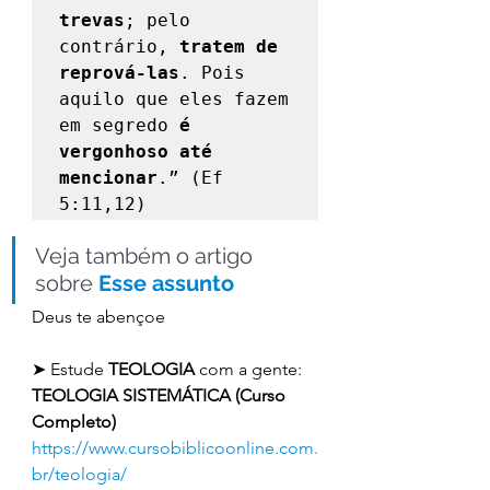
trevas
; pelo 
contrário, 
tratem de 
reprová-las
. Pois 
aquilo que eles fazem 
em segredo 
é 
vergonhoso até 
mencionar
.” (Ef 
5:11,12) 
Veja também o artigo 
sobre 
Esse assunto
Deus te abençoe 
➤ Estude 
TEOLOGIA 
com a gente: 
TEOLOGIA SISTEMÁTICA (Curso 
Completo)
https://www.cursobiblicoonline.com.
br/teologia/