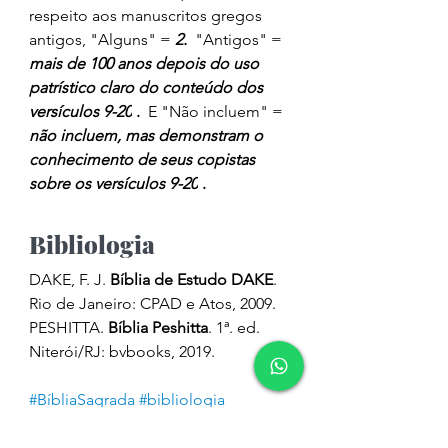
respeito aos manuscritos gregos 
antigos, "Alguns" = 
2.
 "Antigos" = 
mais de 100 anos depois do uso 
patrístico claro do conteúdo dos 
versículos 9-20
 .  
E "Não incluem" = 
não incluem, mas demonstram o 
conhecimento de seus copistas 
sobre os versículos 9-20
 .
Bibliologia
DAKE, F. J. 
Bíblia de Estudo DAKE
. 
Rio de Janeiro: CPAD e Atos, 2009. 
PESHITTA. 
Bíblia Peshitta
. 1ª. ed. 
Niterói/RJ: bvbooks, 2019.
#BíbliaSagrada
#bibliologia
#críticatextual
#sagradasescrituras