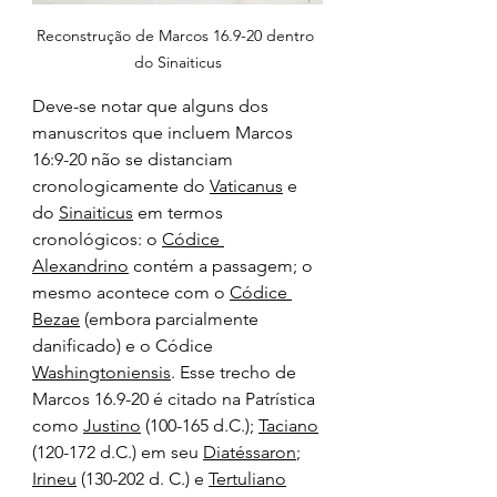
Reconstrução de Marcos 16.9-20 dentro 
do Sinaiticus
Deve-se notar que alguns dos 
manuscritos que incluem Marcos 
16:9-20 não se distanciam 
cronologicamente d
o 
Vaticanus
 e 
do 
Sinaiticus
 em termos 
cronológicos: o 
Códice 
Alexandrino
 contém a passagem; o 
mesmo acontece com o 
Códice 
Bezae
 (embora parcialmente 
danificado) e o Códice 
Washingtoniensis
. 
Esse trecho de 
Marcos 16.9-20 é citado na Patrística 
como 
Justino
 (100-165 d.C.); 
Taciano
(120-172 d.C.) em seu 
Diatéssaron
; 
Irineu
 (130-202 d. C.) e 
Tertuliano