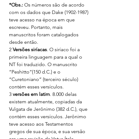
*Obs.: 
Os números são de acordo 
com os dados que Dake (1902-1987) 
teve acesso na época em que 
escreveu. Portanto, mais 
manuscritos foram catalogados 
desde então. 
2 
Versões siríacas
. O siríaco foi a 
primeira linguagem para a qual o 
NT foi traduzido. O manuscrito 
“Peshitto”(150 d.C.) e o 
“Curetoniano” (terceiro século) 
contém esses versículos. 
3 
versões em latim
. 8.000 delas 
existem atualmente, copiadas da 
Vulgata de Jerônimo (382 d.C.), que 
contém esses versículos. Jerônimo 
teve acesso aos Testamentos 
gregos de sua época, e sua versão 
era uma revisão da Vetus Ítala 