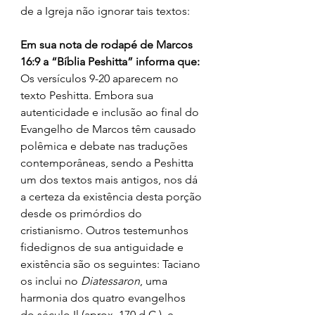
de a Igreja não ignorar tais textos:
Em sua nota de rodapé de Marcos 
16:9 a “Bíblia Peshitta” informa que:
Os versículos 9-20 aparecem no 
texto Peshitta. Embora sua 
autenticidade e inclusão ao final do 
Evangelho de Marcos têm causado 
polêmica e debate nas traduções 
contemporâneas, sendo a Peshitta 
um dos textos mais antigos, nos dá 
a certeza da existência desta porção 
desde os primórdios do 
cristianismo. Outros testemunhos 
fidedignos de sua antiguidade e 
existência são os seguintes: Taciano 
os inclui no 
Diatessaron
, uma 
harmonia dos quatro evangelhos 
do século Il (aprox. 170 d.C.). e 