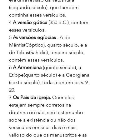
(segundo século), que também 
continha esses versículos. 
4 
A versão gótica
 (350 d.C.), contém 
esses versículos. 
5 
As versões egípcias
 . A de 
Mênfis(Cóptico), quarto século, e a 
de Tebas(Sahidic), terceiro século, 
contém esses versículos. 
6 
A Armeniana
 (quinto século), a 
Etíope(quarto século) e a Georgiana 
(sexto século), todas contém os v. 9-
20. 
7 
Os Pais da igreja.
 Quer eles 
estejam sempre corretos na 
doutrina ou não, seu testemunho 
sobre a existência ou não dos 
versículos em seus dias é mais 
valioso do que os manuscritos e as 