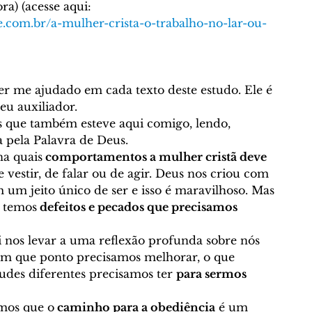
ra) (acesse aqui: 
e.com.br/a-mulher-crista-o-trabalho-no-lar-ou-
r me ajudado em cada texto deste estudo. Ele é 
u auxiliador. 
 que também esteve aqui comigo, lendo, 
 pela Palavra de Deus. 
na quais
 comportamentos a mulher cristã deve 
 vestir, de falar ou de agir. Deus nos criou com 
 um jeito único de ser e isso é maravilhoso. Mas 
 temos
 defeitos e pecados que precisamos 
oi nos levar a uma reflexão profunda sobre nós 
em que ponto precisamos melhorar, o que 
des diferentes precisamos ter 
para sermos 
mos que o
 caminho para a obediência
 é um 