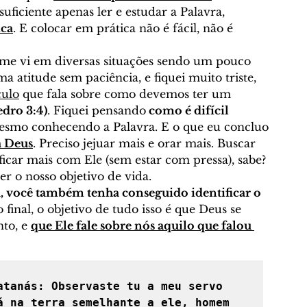
 suficiente apenas ler e estudar a Palavra, 
ica
. E colocar em prática não é fácil, não é 
, me vi em diversas situações sendo um pouco 
atitude sem paciência, e fiquei muito triste, 
culo
 que fala sobre como devemos ter um
edro 3:4)
. Fiquei pensando
 como é difícil 
esmo conhecendo a Palavra. E o que eu concluo 
a Deus
. Preciso jejuar mais e orar mais. Buscar 
ficar mais com Ele (sem estar com pressa), sabe?  
r o nosso objetivo de vida. 
, você também tenha conseguido identificar o 
 final, o objetivo de tudo isso é que Deus se 
to, e 
que Ele fale sobre nós aquilo que falou 
atanás: Observaste tu a meu servo 
Jó? Porque ninguém há na terra semelhante a ele, homem 