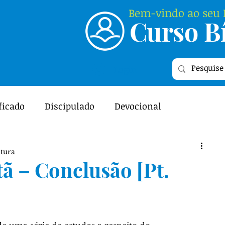
Bem-vindo ao seu P
Curso Bí
Login
ficado
Discipulado
Devocional
ME
Featured
Relacionamento
itura
ã – Conclusão [Pt.
l - As Escrituras
Curiosidades Bíblicas