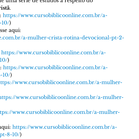
NGELISMO E MISSÕES
Curso Bíblico Online
de uma série de estudos a respeito do 
istã
. 
: 
https://www.cursobiblicoonline.com.br/a-
-10/
)
á
Geografia Bíblica
Festas Bíblicas
sse aqui: 
e.com.br/a-mulher-crista-rotina-devocional-pt-2-
o
Sábado (Shabbat)
Temas Bíblicos
 
https://www.cursobiblicoonline.com.br/a-
10/
)
: 
https://www.cursobiblicoonline.com.br/a-
e Morais
Traduções - © Curso Bíblico Online
-10/
)
ttps://www.cursobiblicoonline.com.br/a-mulher-
https://www.cursobiblicoonline.com.br/a-mulher-
Calvinismo
Arminianismo
tps://www.cursobiblicoonline.com.br/a-mulher-
icas
Escatologia
qui: 
https://www.cursobiblicoonline.com.br/a-
pt-8-10/
)