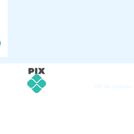
Apoie com sua
Oferta Voluntári
PIX ou usando
PayPal
Chave PIX CNPJ:
64978288000156