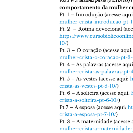
Cronologia Bíblica
EVA
Esta é a 
última parte (Pt.10/10) 
comportamento da mulher cr
Pt. 1 – Introdução (acesse aqui
mulher-crista-introducao-pt-1
Reis de Israel e Reis de Jud
Pt. 2  – Rotina devocional (ace
https://www.cursobiblicoonlin
10/
)
Sacerdócio
Tabernácul
Pt. 3 – O coração (acesse aqui:
mulher-crista-o-coracao-pt-3-
Pt. 4 – As palavras (acesse aqui
Comentário Bíblico - Felip
mulher-crista-as-palavras-pt-4
Pt. 5 – As vestes (acesse aqui: 
h
crista-as-vestes-pt-5-10/
)
Pt. 6 – A solteira (acesse aqui: 
Profetas
Soteriologia
crista-a-solteira-pt-6-10/
)
Pt 7 – A esposa (acesse aqui: 
ht
crista-a-esposa-pt-7-10/
)
Bibliologia
Lições Bíbl
Pt. 8 – A maternidade (acesse a
mulher-crista-a-maternidade-