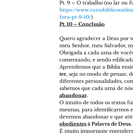
Pt. 9 – O trabalho (no lar ou fo
https://www.cursobiblicoonlin
fora-pt-9-10/
) 
Pt. 10 – Conclusão
Quero agradecer a Deus por te
meu Senhor, meu Salvador, me
Obrigada a cada uma de vocês
comentando, e sendo edificada
Aprendemos que a Bíblia ensi
ter
, seja no modo de pensar, de
diferentes personalidades, com
sabemos que cada uma de nós
abandonar
.
O intuito de todos os textos f
mesmas, para identificarmos 
devemos abandonar e que atitu
obedientes
 à Palavra de Deus.
É muito importante entender