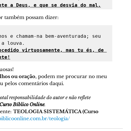
nte a Deus, e que se desvia do mal.
dor também possam dizer: 
hos e chamam-na bem-aventurada; seu 
ocedido virtuosamente, mas tu és, de 
nte!
uosas! 
elhos ou oração
, podem me procurar no meu 
u pelos comentários daqui. 
otal responsabilidade do autor e não reflete 
Curso Bíblico Online
.
ente: 
TEOLOGIA SISTEMÁTICA (Curso 
iblicoonline.com.br/teologia/