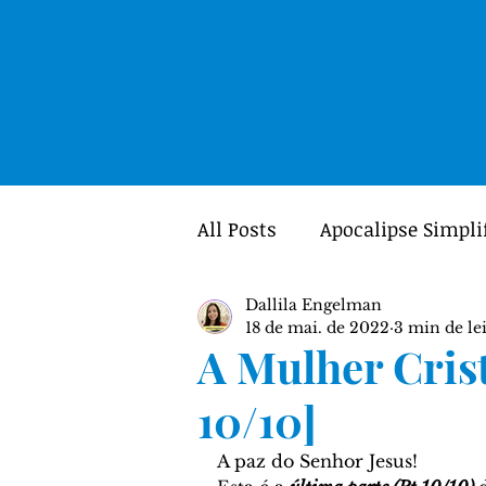
All Posts
Apocalipse Simpli
Dallila Engelman
Mulheres
Portal GUIA
18 de mai. de 2022
3 min de le
A Mulher Crist
Teologia
Crítica Textua
10/10]
A paz do Senhor Jesus! 