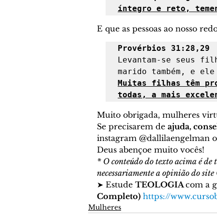
íntegro e reto, teme
E que as pessoas ao nosso re
Provérbios 31:28,29
Levantam-se seus fil
Muitas filhas têm pr
todas, a mais excele
Muito obrigada, mulheres virt
Se precisarem de 
ajuda, cons
instagram @dallilaengelman o
Deus abençoe muito vocês!  
* O conteúdo do texto acima é de t
necessariamente a opinião do site 
➤ Estude 
TEOLOGIA 
com a g
Completo)
https://www.cursob
Mulheres