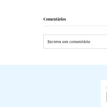
Comentários
Escreva um comentário
Véu na igreja: O Véu na Histór
o papel decisivo do Feminis