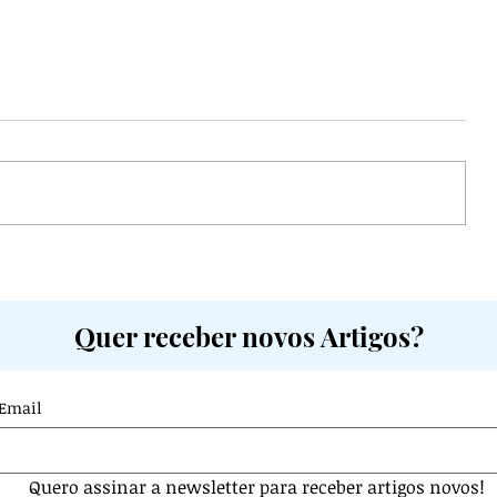
ia e
Intimidade no Casamento
mo
Cristão: Quando a Ausência de
Quer receber novos Artigos?
Relação se Torna um Problema
Espiritual
Email
Quero assinar a newsletter para receber artigos novos! 