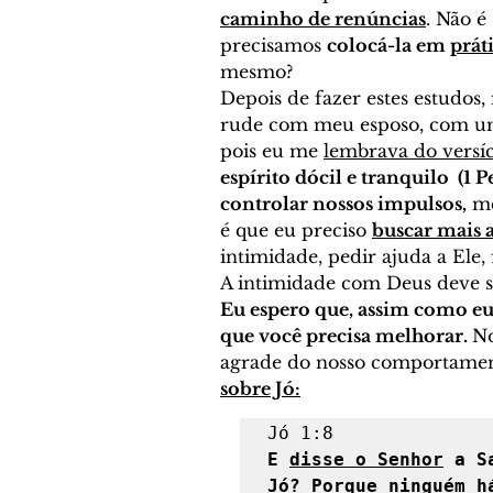
caminho de renúncias
. Não é
precisamos 
colocá-la em 
prát
mesmo? 
Depois de fazer estes estudos
rude com meu esposo, com uma 
pois eu me 
lembrava do versí
espírito dócil e tranquilo  (1 P
controlar nossos impulsos,
 m
é que eu preciso 
buscar mais 
intimidade, pedir ajuda a Ele, 
A intimidade com Deus deve se
Eu espero que, assim como eu
que você precisa melhorar. 
No
agrade do nosso comportamen
sobre Jó:
E 
disse o Senhor
 a S