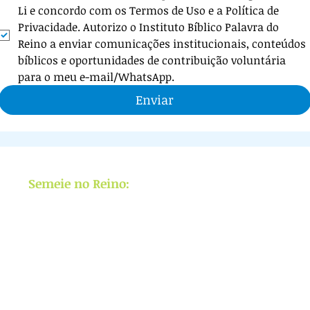
Li e concordo com os Termos de Uso e a Política de 
Privacidade. Autorizo o Instituto Bíblico Palavra do 
Reino a enviar comunicações institucionais, conteúdos 
bíblicos e oportunidades de contribuição voluntária 
para o meu e-mail/WhatsApp.
Enviar
Semeie no Reino:
APOIE
ensino bíblico,
livros e cursos
GRATUITOS e Missões
,
levando a Palavra de Cristo a vidas e
nações.
(
Saiba mais
)